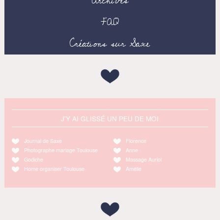
Archives
FAQ
Créations sur Saxe
J'Y AI GLISSÉ UN PEU DE MOI
Journal de Saxe
Florence
Photographe mariage Toulouse
Anne
Godiche
Massage Auriol
Home organiser Toulouse
Amélie