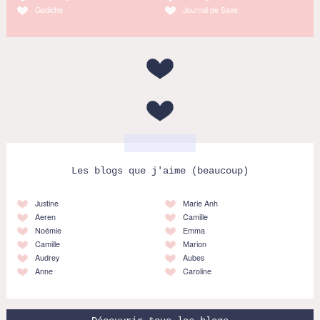
Godiche
Journal de Saxe
Les blogs que j'aime (beaucoup)
Justine
Marie Anh
Aeren
Camille
Noémie
Emma
Camille
Marion
Audrey
Aubes
Anne
Caroline