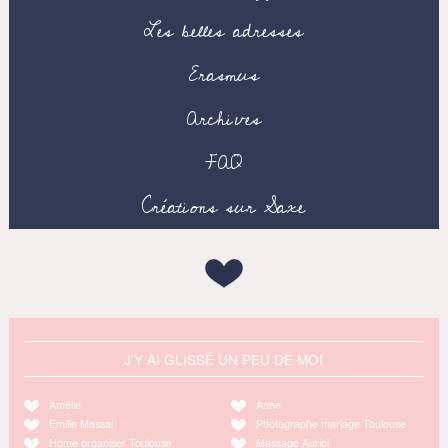
Les belles adresses
Erasmus
Archives
FAQ
Créations sur Saxe
J'Y AI GLISSÉ UN PEU DE MOI
Amélie
Anne
Emilie Massal
Photographe mariage Toulouse
Home organiser Toulouse
Massage Auriol