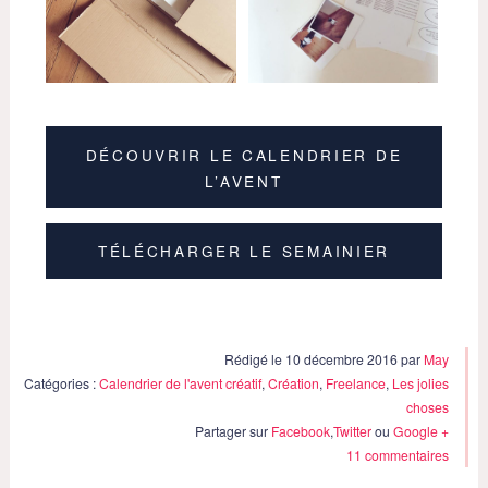
DÉCOUVRIR LE CALENDRIER DE
L’AVENT
TÉLÉCHARGER LE SEMAINIER
Rédigé le 10 décembre 2016 par
May
Catégories :
Calendrier de l'avent créatif
,
Création
,
Freelance
,
Les jolies
choses
Partager sur
Facebook
,
Twitter
ou
Google +
11 commentaires