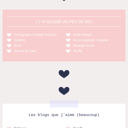
J'Y AI GLISSÉ UN PEU DE MOI
Photographe mariage Toulouse
Emilie Massal
Godiche
Home organiser Toulouse
Anne
Massage Auriol
Journal de Saxe
Amélie
Les blogs que j'aime (beaucoup)