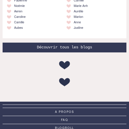
Fabienne
Camille
Noémie
Marie Anh
Aeren
Aurélie
Caroline
Marion
Camille
Anne
Aubes
Justine
Découvrir tous les blogs
A PROPOS
FAQ
BLOGROLL