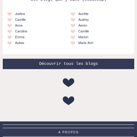
Justine
Aurélie
Camille
Audrey
Anne
Aeren
Caroline
Camille
Emma
Marion
Aubes
Marie Anh
Découvrir tous les blogs
A PROPOS