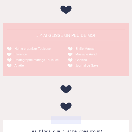
J'Y AI GLISSÉ UN PEU DE MOI
Home organiser Toulouse
Emilie Massal
Florence
Massage Auriol
Photographe mariage Toulouse
Godiche
Amélie
Journal de Saxe
Les blogs que j'aime (beaucoup)