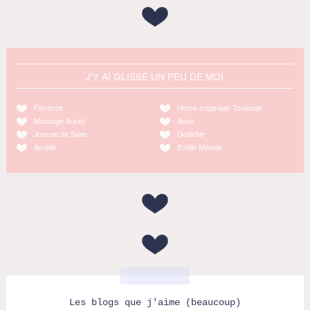
J'Y AI GLISSÉ UN PEU DE MOI
Florence
Home organiser Toulouse
Massage Auriol
Anne
Journal de Saxe
Godiche
Amélie
Emilie Massal
Les blogs que j'aime (beaucoup)