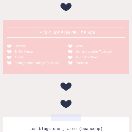
J'Y AI GLISSÉ UN PEU DE MOI
Godiche
Anne
Emilie Massal
Home organiser Toulouse
Amélie
Journal de Saxe
Photographe mariage Toulouse
Florence
Les blogs que j'aime (beaucoup)