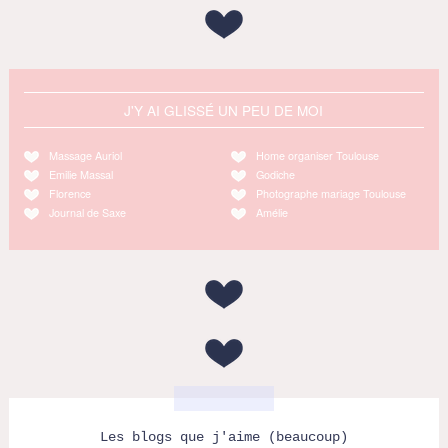
J'Y AI GLISSÉ UN PEU DE MOI
Massage Auriol
Home organiser Toulouse
Emilie Massal
Godiche
Florence
Photographe mariage Toulouse
Journal de Saxe
Amélie
Les blogs que j'aime (beaucoup)