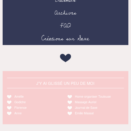
Erasmus
Archives
FAQ
Créations sur Saxe
J'Y AI GLISSÉ UN PEU DE MOI
Amélie
Home organiser Toulouse
Godiche
Massage Auriol
Florence
Journal de Saxe
Anne
Emilie Massal