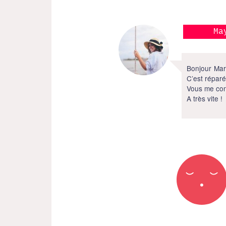
Ma
Bonjour Mart
C’est réparé
Vous me con
A très vite !