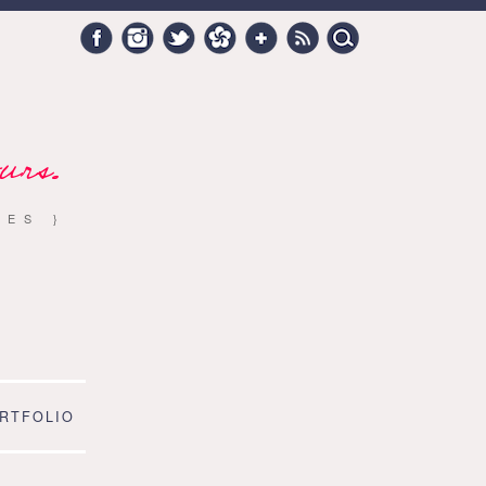
Search
Facebook
Instagram
Twitter
Hellocoton
Google +
RSS
for:
urs.
RES }
RTFOLIO