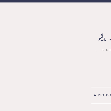
Se 
{ CA
A PROP