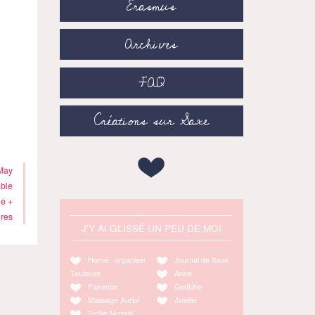
Erasmus
Archives
FAQ
Créations sur Saxe
May
able
e +
res
J'Y AI GLISSÉ UN PEU DE MOI
Home organiser
Journal de Saxe
Toulouse
Anne
Florence
Godiche
Massage Auriol
Amélie
Emilie Massal