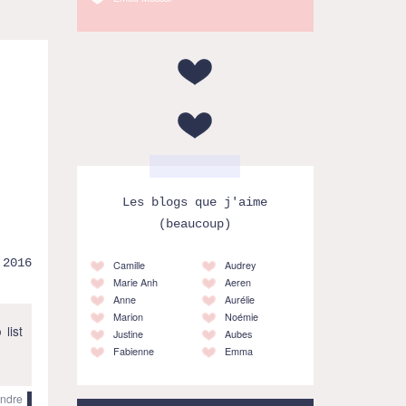
Les blogs que j'aime
(beaucoup)
.2016
Camille
Audrey
Marie Anh
Aeren
Anne
Aurélie
Marion
Noémie
 list
Justine
Aubes
Fabienne
Emma
ndre