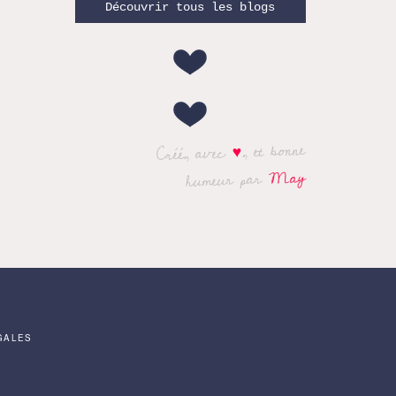
Découvrir tous les blogs
, et bonne
♥
Créé, avec
May
humeur par
GALES