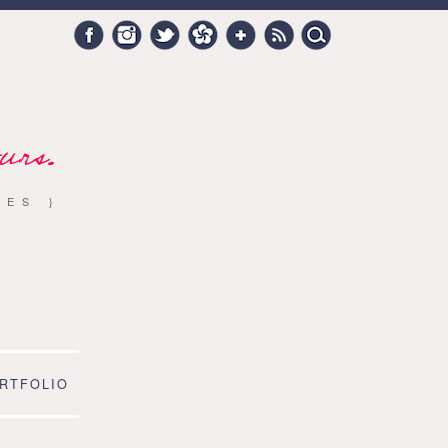
Search
Facebook
Instagram
Twitter
Hellocoton
Google +
RSS
for:
urs.
RES }
RTFOLIO