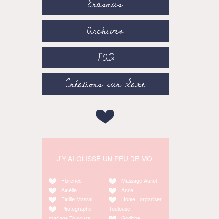
Erasmus
Archives
FAQ
Créations sur Saxe
J'Y AI GLISSÉ UN PEU DE MOI
Florence
Massage Auriol
Amélie
Anne
Emilie Massal
Home organiser
Photographe
Toulouse
mariage Toulouse
Godiche