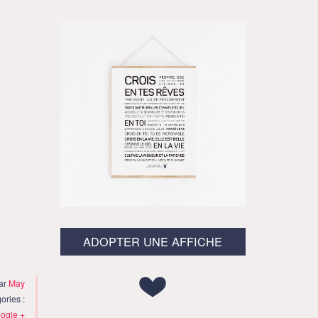
ADOPTER UNE AFFICHE
par
May
ories :
ogle +