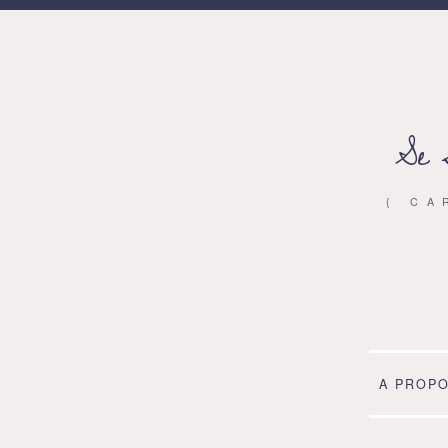
Se 
{ CA
A PROP