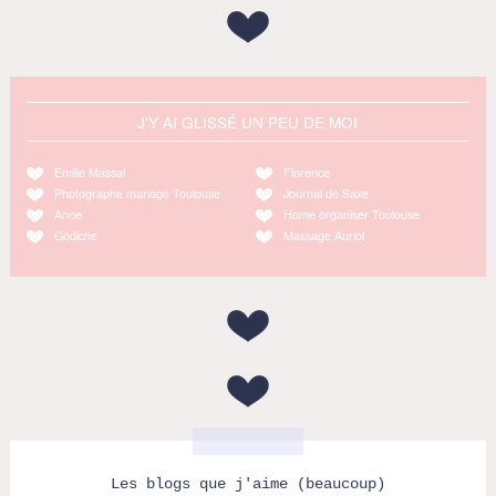
J'Y AI GLISSÉ UN PEU DE MOI
Emilie Massal
Florence
Photographe mariage Toulouse
Journal de Saxe
Anne
Home organiser Toulouse
Godiche
Massage Auriol
Les blogs que j'aime (beaucoup)