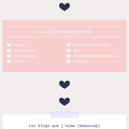
J'Y AI GLISSÉ UN PEU DE MOI
Godiche
Home organiser Toulouse
Massage Auriol
Anne
Journal de Saxe
Photographe mariage Toulouse
Amélie
Florence
Les blogs que j'aime (beaucoup)