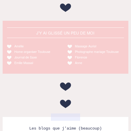
J'Y AI GLISSÉ UN PEU DE MOI
Amélie
Massage Auriol
Home organiser Toulouse
Photographe mariage Toulouse
Journal de Saxe
Florence
Emilie Massal
Anne
Les blogs que j'aime (beaucoup)