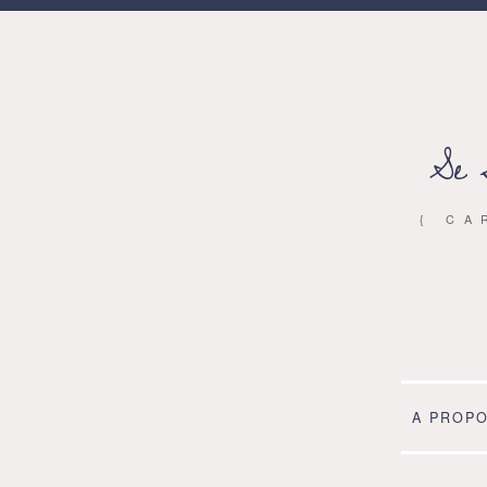
Se 
{ CA
A PROP