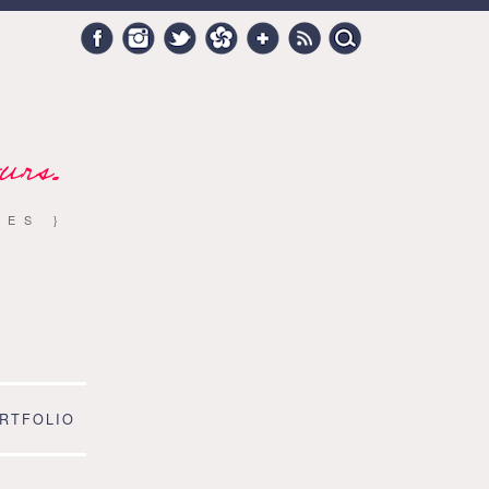
Search
Facebook
Instagram
Twitter
Hellocoton
Google +
RSS
for:
urs.
RES }
RTFOLIO