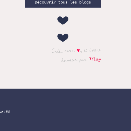
Découvrir tous les blogs
, et bonne
♥
Créé, avec
May
humeur par
GALES