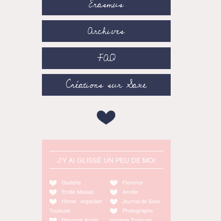
Erasmus
Archives
FAQ
Créations sur Saxe
J'Y AI GLISSÉ UN PEU DE MOI
Godiche
Florence
Emilie Massal
Amélie
Home organiser
Journal de Saxe
Toulouse
Photographe
Massage Auriol
mariage Toulouse