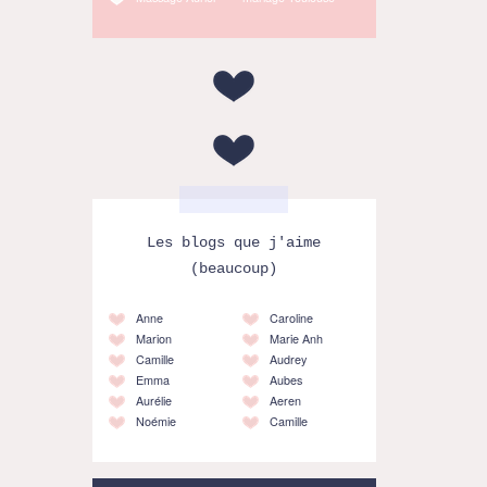
Les blogs que j'aime
(beaucoup)
Anne
Caroline
Marion
Marie Anh
Camille
Audrey
Emma
Aubes
Aurélie
Aeren
Noémie
Camille