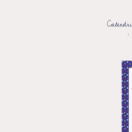
Calendr
{