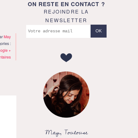
ON RESTE EN CONTACT ?
REJOINDRE LA
NEWSLETTER
ar
May
ories :
ogle +
taires
May, Toulouse