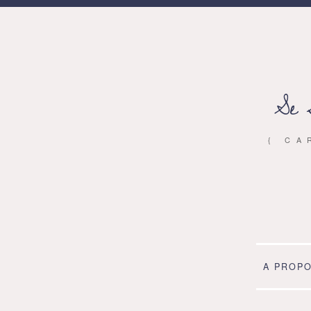
Se 
{ CA
A PROP