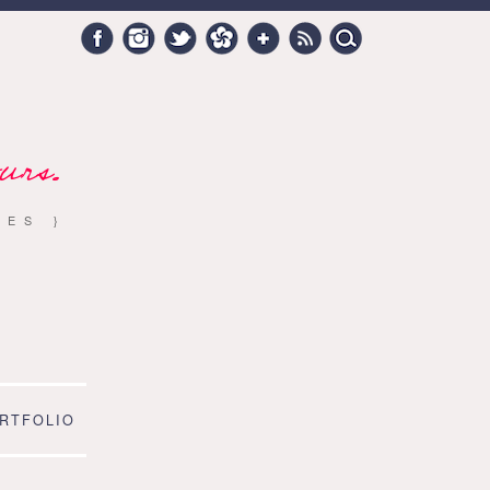
Search
Facebook
Instagram
Twitter
Hellocoton
Google +
RSS
for:
urs.
RES }
RTFOLIO