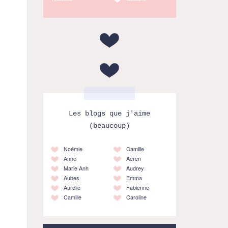
Les blogs que j'aime
(beaucoup)
Noémie
Camille
Anne
Aeren
Marie Anh
Audrey
Aubes
Emma
Aurélie
Fabienne
Camille
Caroline