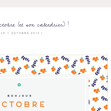
tobre (et son calendrier) !
{ LE
1 OCTOBRE 2015
}