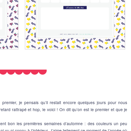
e premier, je pensais qu’il restait encore quelques jours pour nous
etard rattrapé et hop, le voici ! On dit qu’on est le premier et que je
ntent bon les premières semaines d’automne : des couleurs un peu
i vu ni connu à l’intérieur. J’aime tellement ce moment de l’année où