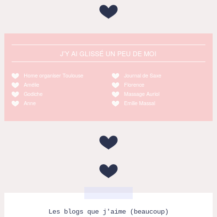
J'Y AI GLISSÉ UN PEU DE MOI
Home organiser Toulouse
Journal de Saxe
Amélie
Florence
Godiche
Massage Auriol
Anne
Emilie Massal
Les blogs que j'aime (beaucoup)