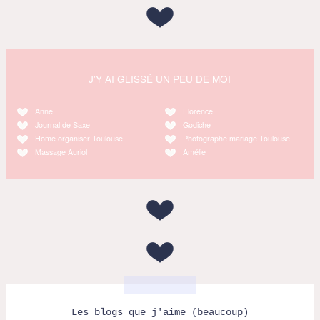
J'Y AI GLISSÉ UN PEU DE MOI
Anne
Florence
Journal de Saxe
Godiche
Home organiser Toulouse
Photographe mariage Toulouse
Massage Auriol
Amélie
Les blogs que j'aime (beaucoup)