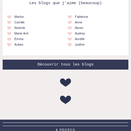
Les blogs que j'aime (beaucoup)
Marion
Fabienne
Camille
Anne
Noémie
Aeren
Marie Anh
Audrey
Emma
Aurélie
Aubes
Justine
Découvrir tous les blogs
A PROPOS