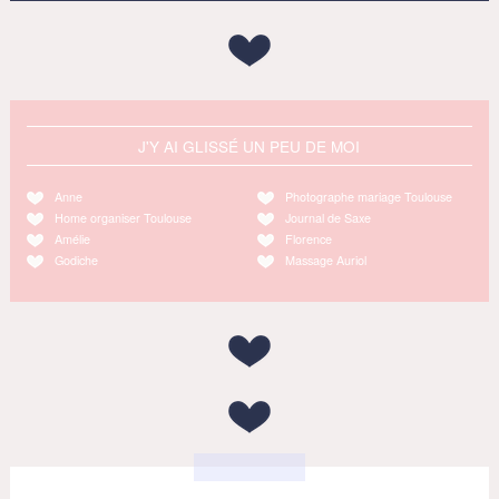
J'Y AI GLISSÉ UN PEU DE MOI
Anne
Photographe mariage Toulouse
Home organiser Toulouse
Journal de Saxe
Amélie
Florence
Godiche
Massage Auriol