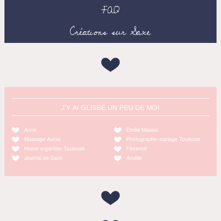
FAQ
Créations sur Saxe
J'Y AI GLISSÉ UN PEU DE MOI
Anne
Emilie Massal
Massage Auriol
Photographe mariage Toulouse
Home organiser Toulouse
Florence
Journal de Saxe
Amélie