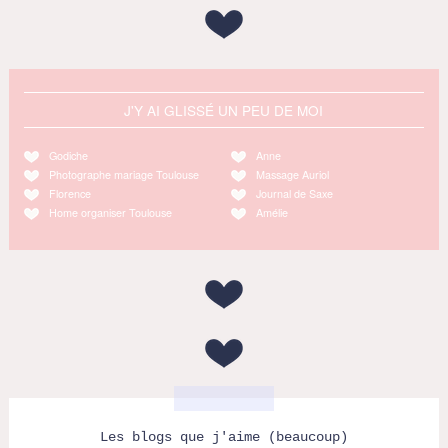
J'Y AI GLISSÉ UN PEU DE MOI
Godiche
Anne
Photographe mariage Toulouse
Massage Auriol
Florence
Journal de Saxe
Home organiser Toulouse
Amélie
Les blogs que j'aime (beaucoup)