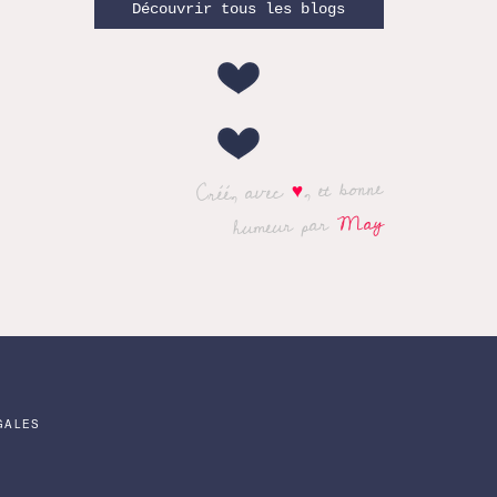
Découvrir tous les blogs
, et bonne
♥
Créé, avec
May
humeur par
GALES