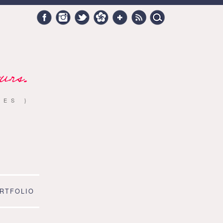
Search
Facebook
Instagram
Twitter
Hellocoton
Google +
RSS
for:
urs.
RES }
RTFOLIO