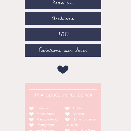
Erasmus
Archives
FAQ
Créations sur Saxe
J'Y AI GLISSÉ UN PEU DE MOI
Florence
Amélie
Emilie Massal
Godiche
Massage Auriol
Home organiser
Photographe
Toulouse
mariage Toulouse
Journal de Saxe