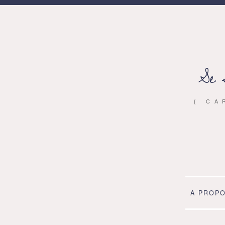
Se 
{ CA
A PROP