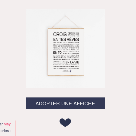
ADOPTER UNE AFFICHE
par
May
ories :