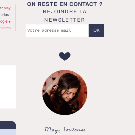
ON RESTE EN CONTACT ?
par
May
REJOINDRE LA
ories :
NEWSLETTER
ogle +
taires
May, Toulouse