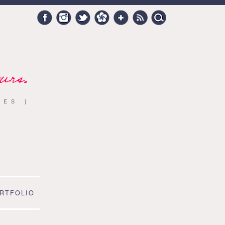
Search
Facebook
Instagram
Twitter
Hellocoton
Google +
RSS
for:
urs.
RES }
RTFOLIO