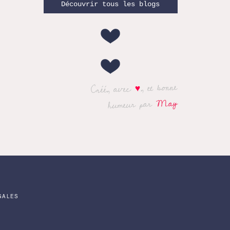
Découvrir tous les blogs
, et bonne
♥
Créé, avec
May
humeur par
GALES