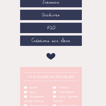
Erasmus
Archives
FAQ
Créations sur Saxe
J'Y AI GLISSÉ UN PEU DE MOI
Amélie
Florence
Anne
Emilie Massal
Photographe
Home organiser
mariage Toulouse
Toulouse
Massage Auriol
Journal de Saxe