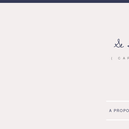
Se 
{ CA
A PROP