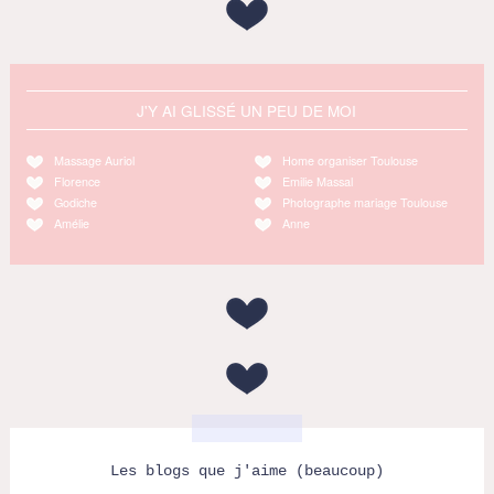
J'Y AI GLISSÉ UN PEU DE MOI
Massage Auriol
Home organiser Toulouse
Florence
Emilie Massal
Godiche
Photographe mariage Toulouse
Amélie
Anne
Les blogs que j'aime (beaucoup)