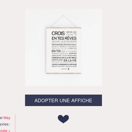
ADOPTER UNE AFFICHE
par
May
ories :
ogle +