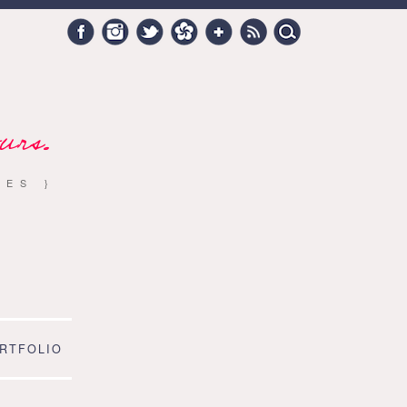
Search
Facebook
Instagram
Twitter
Hellocoton
Google +
RSS
for:
urs.
RES }
RTFOLIO