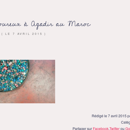
moureux à Agadir au Maroc
{ LE
7 AVRIL 2015
}
Rédigé le 7 avril 2015 
Catég
Partager sur
Facebook
,
Twitter
ou
Go