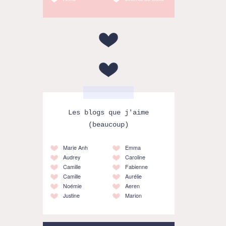
Les blogs que j'aime
(beaucoup)
Marie Anh
Emma
Audrey
Caroline
Camille
Fabienne
Camille
Aurélie
Noémie
Aeren
Justine
Marion