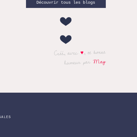
Découvrir tous les blogs
, et bonne
♥
Créé, avec
May
humeur par
GALES