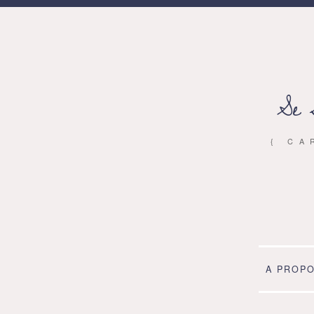
Se 
{ CA
A PROP