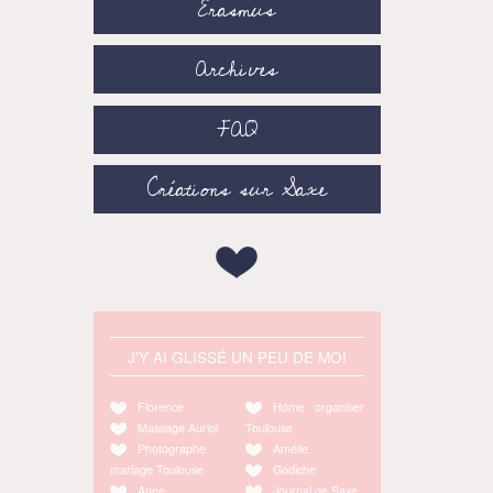
Erasmus
Archives
FAQ
Créations sur Saxe
J'Y AI GLISSÉ UN PEU DE MOI
Florence
Home organiser
Massage Auriol
Toulouse
Photographe
Amélie
mariage Toulouse
Godiche
Anne
Journal de Saxe