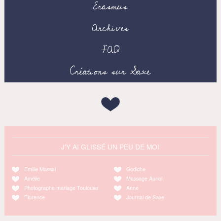
Erasmus
Archives
FAQ
Créations sur Saxe
J'Y AI GLISSÉ UN PEU DE MOI
Emilie Massal
Godiche
Amélie
Massage Auriol
Photographe mariage Toulouse
Anne
Florence
Journal de Saxe