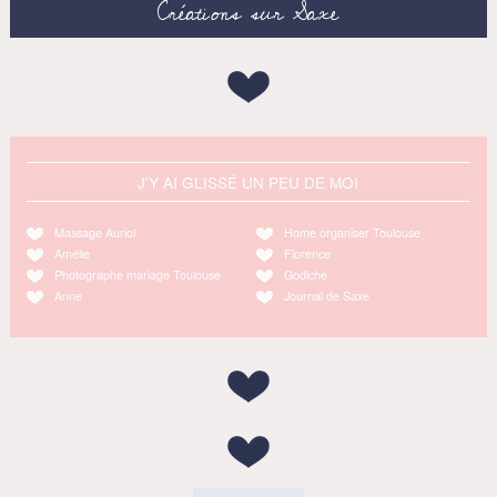
Créations sur Saxe
J'Y AI GLISSÉ UN PEU DE MOI
Massage Auriol
Home organiser Toulouse
Amélie
Florence
Photographe mariage Toulouse
Godiche
Anne
Journal de Saxe