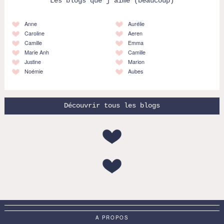
Les blogs que j'aime (beaucoup)
Anne
Aurélie
Caroline
Aeren
Camille
Emma
Marie Anh
Camille
Justine
Marion
Noémie
Aubes
Découvrir tous les blogs
A PROPOS