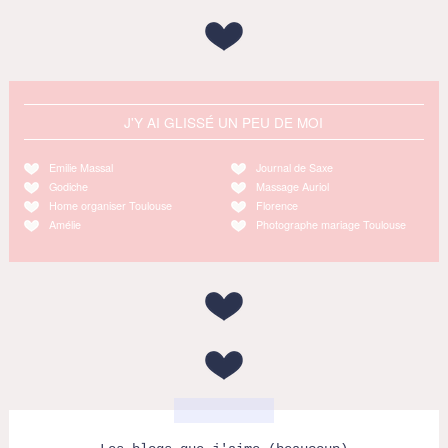
J'Y AI GLISSÉ UN PEU DE MOI
Emilie Massal
Journal de Saxe
Godiche
Massage Auriol
Home organiser Toulouse
Florence
Amélie
Photographe mariage Toulouse