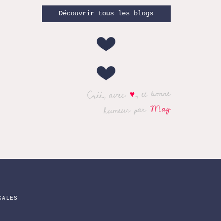
Découvrir tous les blogs
, et bonne
♥
Créé, avec
May
humeur par
GALES