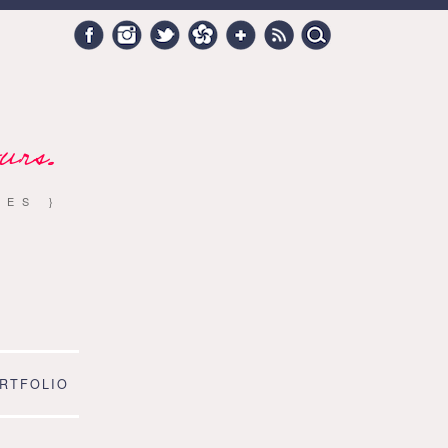
Search
Facebook
Instagram
Twitter
Hellocoton
Google +
RSS
for:
urs.
RES }
RTFOLIO