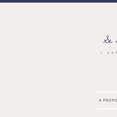
Se 
{ CA
A PROP