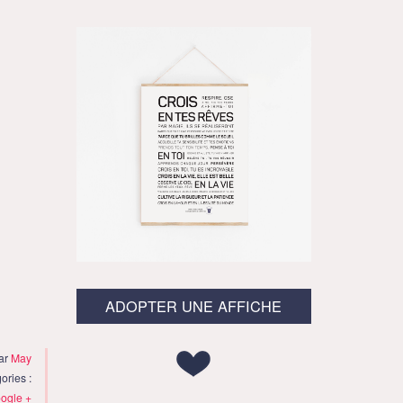
ADOPTER UNE AFFICHE
par
May
ories :
ogle +