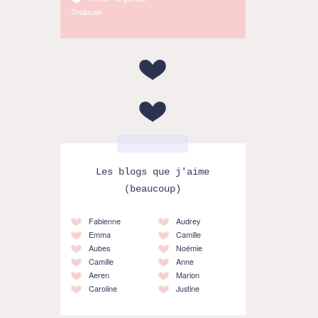
Toulouse
Les blogs que j'aime
(beaucoup)
Fabienne
Audrey
Emma
Camille
Aubes
Noémie
Camille
Anne
Aeren
Marion
Caroline
Justine