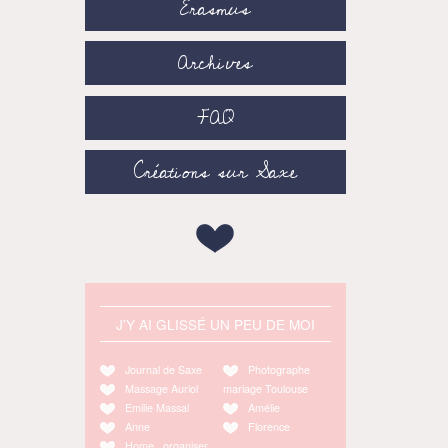
Erasmus
Archives
FAQ
Créations sur Saxe
J'Y AI GLISSÉ UN PEU DE MOI
Journal de Saxe
Photographe
Massage Auriol
mariage Toulouse
Emilie Massal
Amélie
Anne
Florence
Home organiser