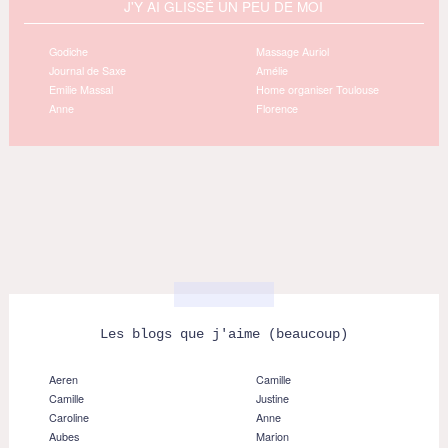
J'Y AI GLISSÉ UN PEU DE MOI
Godiche
Massage Auriol
Journal de Saxe
Amélie
Emilie Massal
Home organiser Toulouse
Anne
Florence
Les blogs que j'aime (beaucoup)
Aeren
Camille
Camille
Justine
Caroline
Anne
Aubes
Marion