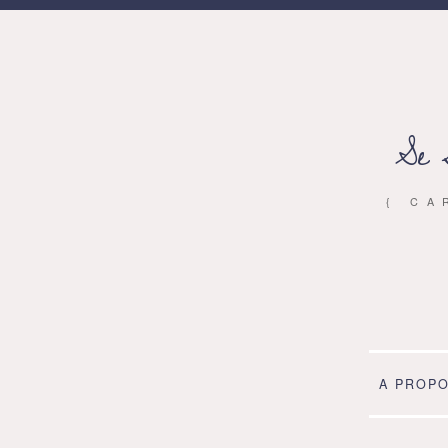
Se 
{ CA
A PROP