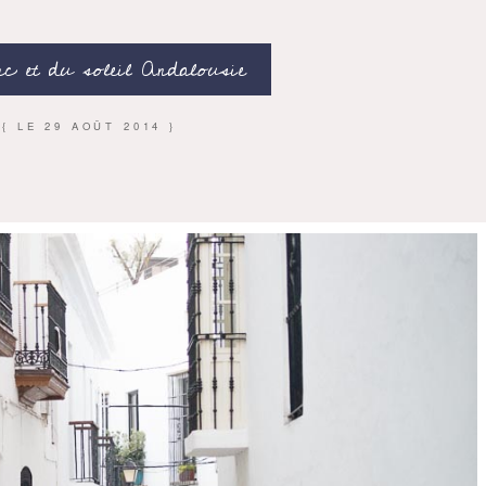
nc et du soleil Andalousie
{ LE
29 AOÛT 2014
}