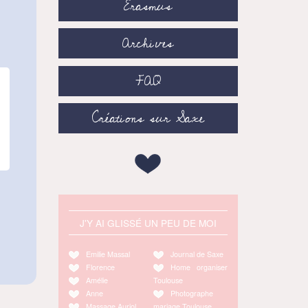
Erasmus
Archives
FAQ
Créations sur Saxe
J'Y AI GLISSÉ UN PEU DE MOI
Emilie Massal
Journal de Saxe
Florence
Home organiser
Amélie
Toulouse
Anne
Photographe
Massage Auriol
mariage Toulouse