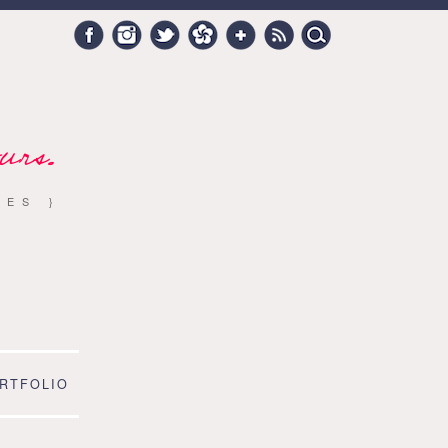
Search
Facebook
Instagram
Twitter
Hellocoton
Google +
RSS
for:
urs.
RES }
RTFOLIO