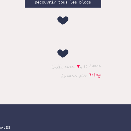
Découvrir tous les blogs
, et bonne
♥
Créé, avec
May
humeur par
GALES