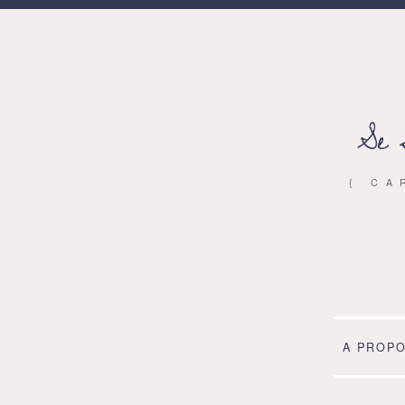
Se 
{ CA
A PROP