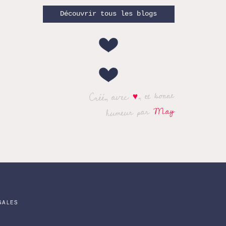
Découvrir tous les blogs
, et bonne
♥
Créé, avec
May
humeur par
GALES