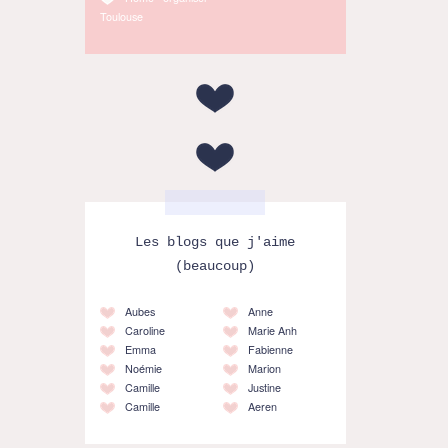
Toulouse
Les blogs que j'aime
(beaucoup)
Aubes
Anne
Caroline
Marie Anh
Emma
Fabienne
Noémie
Marion
Camille
Justine
Camille
Aeren