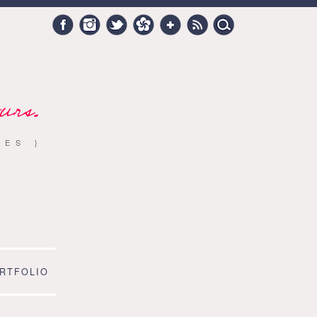
Search
Facebook
Instagram
Twitter
Hellocoton
Google +
RSS
for:
urs.
RES }
RTFOLIO