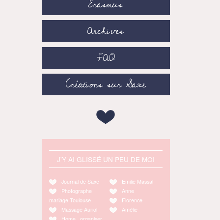
Erasmus
Archives
FAQ
Créations sur Saxe
J'Y AI GLISSÉ UN PEU DE MOI
Journal de Saxe
Emilie Massal
Photographe
Anne
mariage Toulouse
Florence
Massage Auriol
Amélie
Home organiser