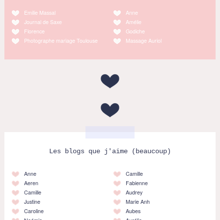
Emilie Massal
Anne
Journal de Saxe
Amélie
Florence
Godiche
Photographe mariage Toulouse
Massage Auriol
Les blogs que j'aime (beaucoup)
Anne
Camille
Aeren
Fabienne
Camille
Audrey
Justine
Marie Anh
Caroline
Aubes