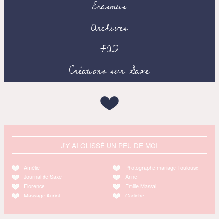
Erasmus
Archives
FAQ
Créations sur Saxe
J'Y AI GLISSÉ UN PEU DE MOI
Amélie
Photographe mariage Toulouse
Journal de Saxe
Anne
Florence
Emilie Massal
Massage Auriol
Godiche