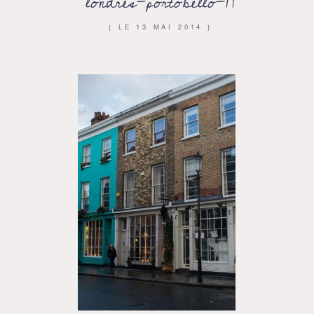
londres-portobello-17
{ LE
13 MAI 2014
}