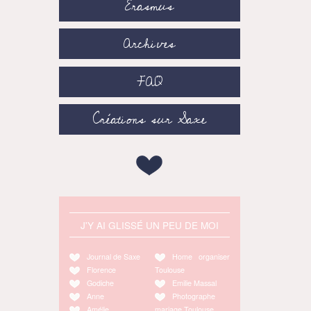
Erasmus
Archives
FAQ
Créations sur Saxe
J'Y AI GLISSÉ UN PEU DE MOI
Journal de Saxe
Home organiser
Florence
Toulouse
Godiche
Emilie Massal
Anne
Photographe
Amélie
mariage Toulouse