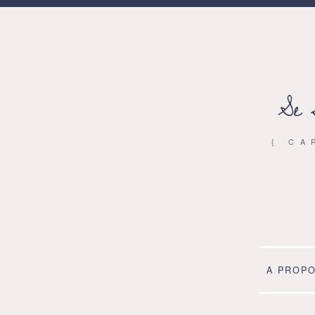
Se 
{ CA
A PROP