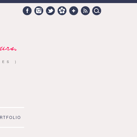
Search
Facebook
Instagram
Twitter
Hellocoton
Google +
RSS
for:
urs.
RES }
RTFOLIO