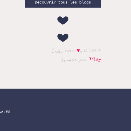
Découvrir tous les blogs
, et bonne
♥
Créé, avec
May
humeur par
GALES