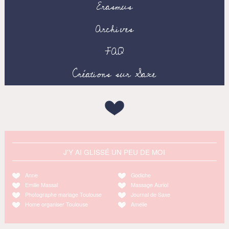
Erasmus
Archives
FAQ
Créations sur Saxe
J'Y AI GLISSÉ UN PEU DE MOI
Anne
Godiche
Emilie Massal
Massage Auriol
Photographe mariage Toulouse
Journal de Saxe
Home organiser Toulouse
Amélie