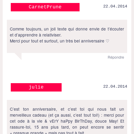
22.04.2014
CarnetPrune
Comme toujours, un joli texte qui donne envie de t’écouter
et d’apprendre à relativiser.
Merci pour tout et surtout, un très bel anniversaire ♡
Répondre
22.04.2014
julie
C’est ton anniversaire, et c’est toi qui nous fait un
merveilleux cadeau (et ça aussi, c’est tout toi!) : merci pour
cet ode à la vie & vErY haPpy BirThDay, douce May! Et
rassure-toi, 15 ans plus tard, on peut encore se sentir
« presque grande » mais pas tout à fait.