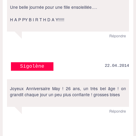
Une belle journée pour une fille ensoleillée….
H A P PY B I R T H D A Y!!!!!
Répondre
22.04.2014
Sigolène
Joyeux Anniversaire May ! 26 ans, un très bel âge ! on
grandit chaque jour un peu plus confiante ! grosses bises
Répondre