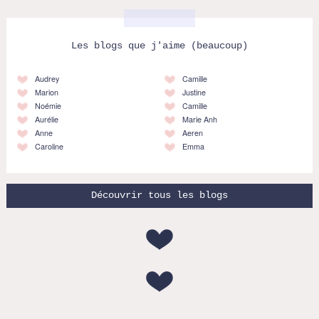
Les blogs que j'aime (beaucoup)
Audrey
Camille
Marion
Justine
Noémie
Camille
Aurélie
Marie Anh
Anne
Aeren
Caroline
Emma
Découvrir tous les blogs