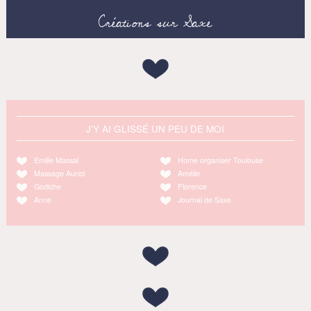
Créations sur Saxe
J'Y AI GLISSÉ UN PEU DE MOI
Emilie Massal
Home organiser Toulouse
Massage Auriol
Amélie
Godiche
Florence
Anne
Journal de Saxe