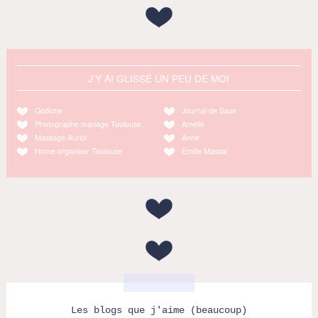
J'Y AI GLISSÉ UN PEU DE MOI
Godiche
Journal de Saxe
Photographe mariage Toulouse
Amélie
Massage Auriol
Anne
Home organiser Toulouse
Emilie Massal
Les blogs que j'aime (beaucoup)