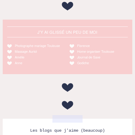
J'Y AI GLISSÉ UN PEU DE MOI
Photographe mariage Toulouse
Florence
Massage Auriol
Home organiser Toulouse
Amélie
Journal de Saxe
Anne
Godiche
Les blogs que j'aime (beaucoup)