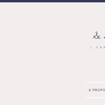
Se 
{ CA
A PROP