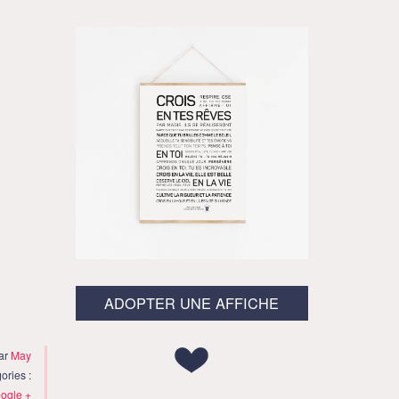
ADOPTER UNE AFFICHE
par
May
ories :
ogle +