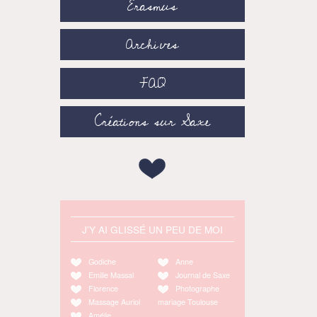
Erasmus
Archives
FAQ
Créations sur Saxe
J'Y AI GLISSÉ UN PEU DE MOI
Godiche
Anne
Emilie Massal
Journal de Saxe
Florence
Photographe
Massage Auriol
mariage Toulouse
Amélie