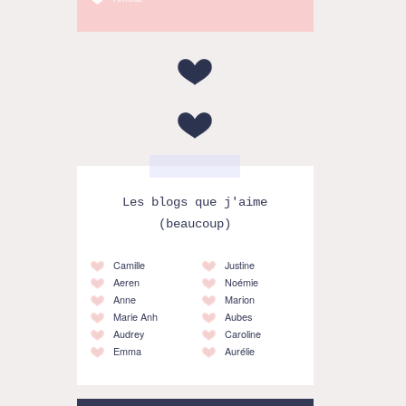
Les blogs que j'aime
(beaucoup)
Camille
Justine
Aeren
Noémie
Anne
Marion
Marie Anh
Aubes
Audrey
Caroline
Emma
Aurélie