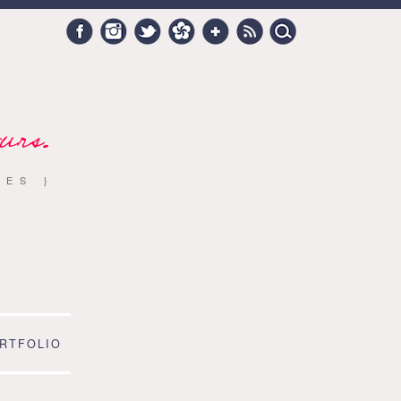
Search
Facebook
Instagram
Twitter
Hellocoton
Google +
RSS
for:
urs.
RES }
RTFOLIO