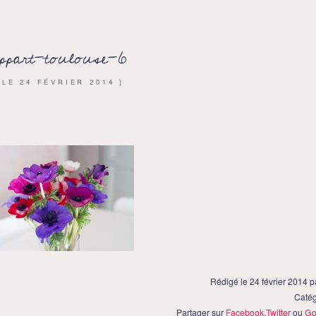
ppart-toulouse-6
 LE
24 FÉVRIER 2014
}
Rédigé le 24 février 2014 
Catég
Partager sur
Facebook
,
Twitter
ou
Go