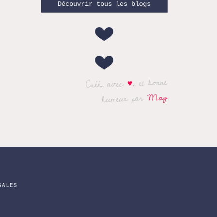
Découvrir tous les blogs
, et bonne
♥
Créé, avec
May
humeur par
GALES