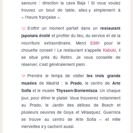
savoure : direction la cava Baja ! Si vous voulez
trouvez un bout de table, allez-y simplement à
« l’heure française ».
S’offrir un moment parfait dans un
restaurant
et profiter du lieu, du service et de la
japonais étoilé
nourriture extraordinaire. Merci
Edith
pour le
chouette conseil ! Le restaurant s’appelle
Kabuki
, il
se situe près du Retiro. Je vous conseille de
réserver, c’est généralement plein.
Prendre le temps de visiter
les trois grands
de Madrid : le
, le centro de
musées
Prado
Arte
et le musée
. Un chaque
Sofia
Thyssen-Bornemisza
jour, pour étirer le plaisir. Vous trouverez notamment
au Prado, le Jardin des délices de Bosch et
plusieurs oeuvres de Goya et Vélasquez. Guernica
se trouve au centro de Arte Sofia – et mille
merveilles s’y cachent aussi.