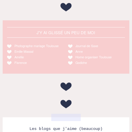
J'Y AI GLISSÉ UN PEU DE MOI
Photographe mariage Toulouse
Journal de Saxe
Emilie Massal
Anne
Amélie
Home organiser Toulouse
Florence
Godiche
Les blogs que j'aime (beaucoup)