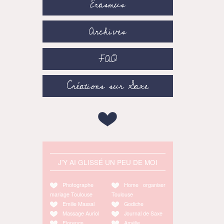
Erasmus
Archives
FAQ
Créations sur Saxe
J'Y AI GLISSÉ UN PEU DE MOI
Photographe
Home organiser
mariage Toulouse
Toulouse
Emilie Massal
Godiche
Massage Auriol
Journal de Saxe
Florence
Amélie