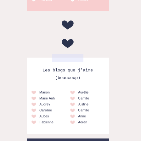
Les blogs que j'aime
(beaucoup)
Marion
Aurélie
Marie Anh
Camille
Audrey
Justine
Caroline
Camille
Aubes
Anne
Fabienne
Aeren