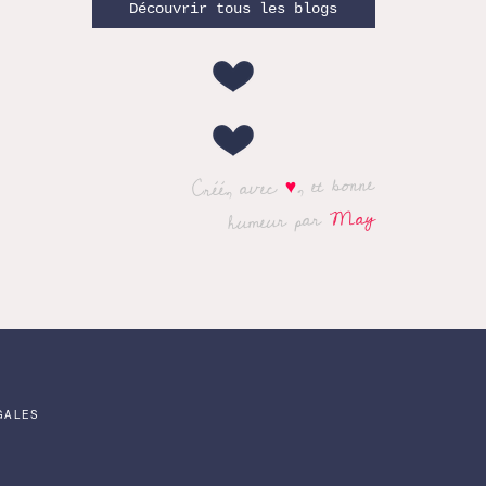
Découvrir tous les blogs
, et bonne
♥
Créé, avec
May
humeur par
GALES