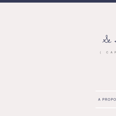
Se 
{ CA
A PROP