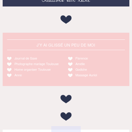
J'Y AI GLISSÉ UN PEU DE MOI
Journal de Saxe
Florence
Photographe mariage Toulouse
Amélie
Home organiser Toulouse
Godiche
Anne
Massage Auriol