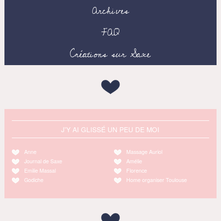
Archives
FAQ
Créations sur Saxe
J'Y AI GLISSÉ UN PEU DE MOI
Anne
Massage Auriol
Journal de Saxe
Amélie
Emilie Massal
Florence
Godiche
Home organiser Toulouse