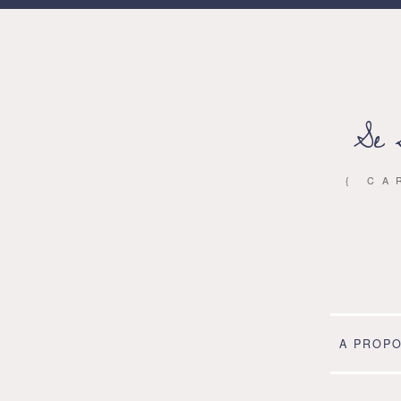
Se 
{ CA
A PROP