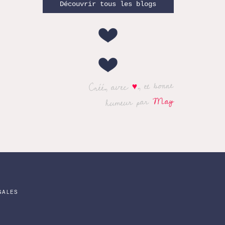
Découvrir tous les blogs
, et bonne
♥
Créé, avec
May
humeur par
GALES