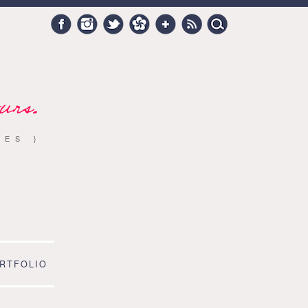
Search
Facebook
Instagram
Twitter
Hellocoton
Google +
RSS
for:
urs.
RES }
RTFOLIO