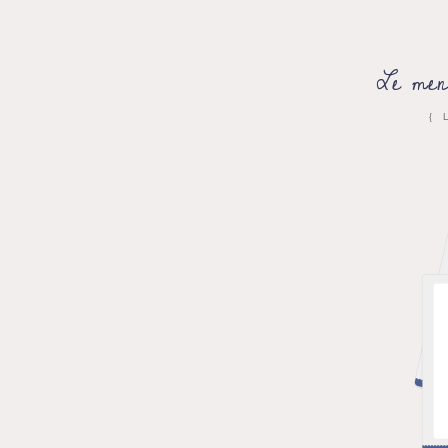
Le men
{