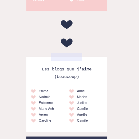
Les blogs que j'aime
(beaucoup)
Emma
Anne
Noémie
Marion
Fabienne
Justine
Marie Anh
Camille
Aeren
Aurélie
Caroline
Camille