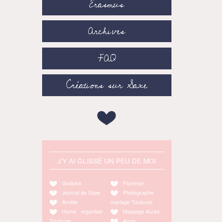
Erasmus
Archives
FAQ
Créations sur Saxe
J'Y AI GLISSÉ UN PEU DE MOI
Godiche
Florence
Journal de Saxe
Photographe
Amélie
mariage Toulouse
Home organiser
Massage Auriol
Toulouse
Anne