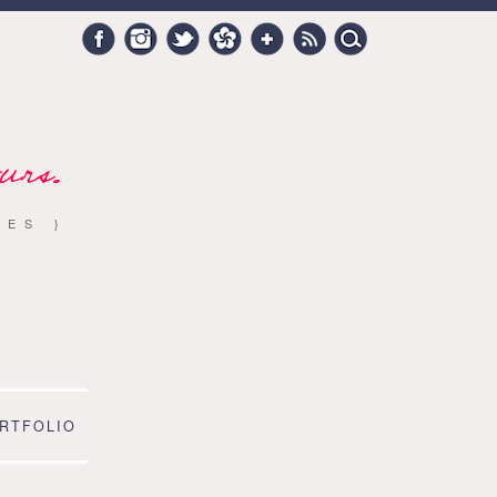
Search
Facebook
Instagram
Twitter
Hellocoton
Google +
RSS
for:
urs.
RES }
RTFOLIO