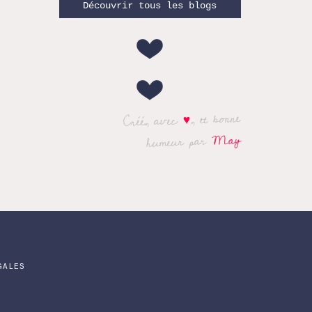
Découvrir tous les blogs
, et bonne
♥
Créé, avec
May
humeur par
GALES