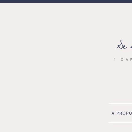
Se 
{ CA
A PROP