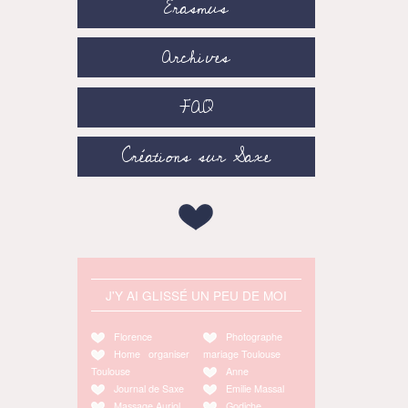
Erasmus
Archives
FAQ
Créations sur Saxe
J'Y AI GLISSÉ UN PEU DE MOI
Florence
Photographe
Home organiser
mariage Toulouse
Toulouse
Anne
Journal de Saxe
Emilie Massal
Massage Auriol
Godiche