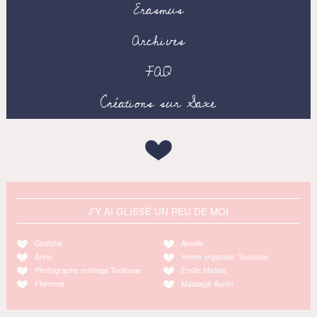
Erasmus
Archives
FAQ
Créations sur Saxe
J'Y AI GLISSÉ UN PEU DE MOI
Godiche
Amélie
Anne
Home organiser Toulouse
Photographe mariage Toulouse
Emilie Massal
Florence
Massage Auriol