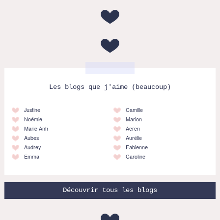
Les blogs que j'aime (beaucoup)
Justine
Camille
Noémie
Marion
Marie Anh
Aeren
Aubes
Aurélie
Audrey
Fabienne
Emma
Caroline
Découvrir tous les blogs