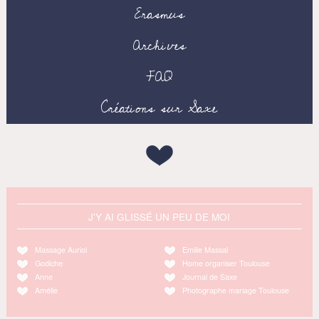
Erasmus
Archives
FAQ
Créations sur Saxe
J'Y AI GLISSÉ UN PEU DE MOI
Massage Auriol
Emilie Massal
Godiche
Home organiser Toulouse
Anne
Journal de Saxe
Amélie
Photographe mariage Toulouse