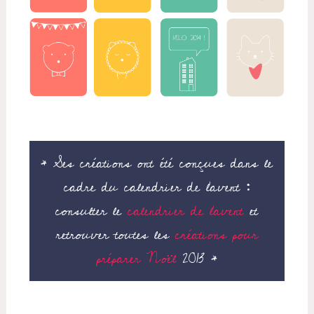
* Ses créations ont été conçues dans le
cadre du calendrier de l’avent :
consulter le
calendrier de l’avent
et
retrouver toutes les
créations pour
préparer Noël
2013 *