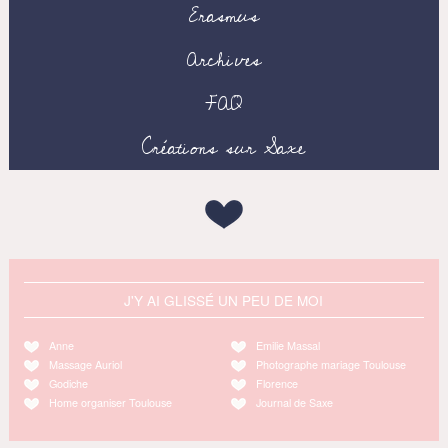
Erasmus
Archives
FAQ
Créations sur Saxe
J'Y AI GLISSÉ UN PEU DE MOI
Anne
Emilie Massal
Massage Auriol
Photographe mariage Toulouse
Godiche
Florence
Home organiser Toulouse
Journal de Saxe