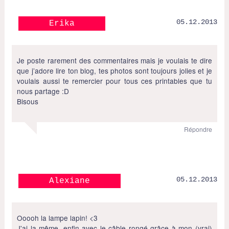
05.12.2013
Erika
Je poste rarement des commentaires mais je voulais te dire
que j’adore lire ton blog, tes photos sont toujours jolies et je
voulais aussi te remercier pour tous ces printables que tu
nous partage :D
Bisous
Répondre
05.12.2013
Alexiane
Ooooh la lampe lapin! <3
J'ai la même, enfin avec le câble rongé grâce à mon (vrai)