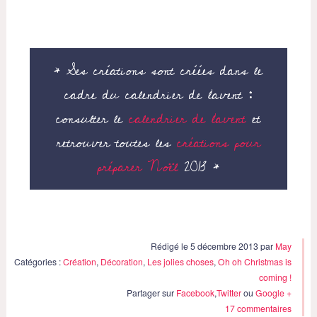
* Ses créations sont créées dans le
cadre du calendrier de l’avent :
consulter le
calendrier de l’avent
et
retrouver toutes les
créations pour
préparer Noël
2013 *
Rédigé le 5 décembre 2013 par
May
Catégories :
Création
,
Décoration
,
Les jolies choses
,
Oh oh Christmas is
coming !
Partager sur
Facebook
,
Twitter
ou
Google +
17 commentaires